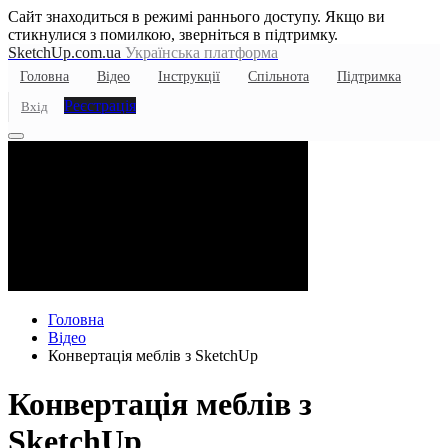
Сайт знаходиться в режимі раннього доступу. Якщо ви
стикнулися з помилкою, зверніться в підтримку.
SketchUp.com.ua
Українська платформа
Головна
Відео
Інструкції
Спільнота
Підтримка
Реєстрація
Вхід
Головна
Відео
Конвертація меблів з SketchUp
Конвертація меблів з
SketchUp