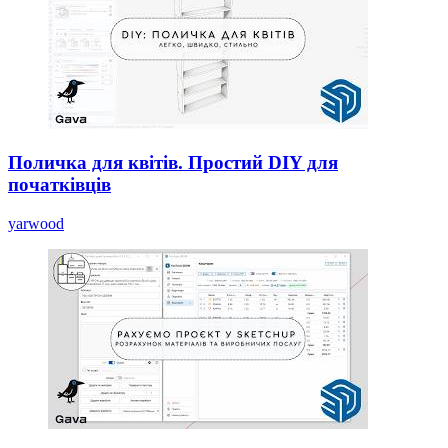
Поличка для квітів. Простий DIY для
початківців
yarwood