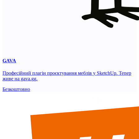
GAVA
Професійний плагін проєктування меблів у SketchUp. Тепер
живе на gava.gg.
Безкоштовно