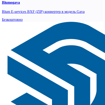
Blumogava
Blum E-services BXF (ZIP) конвертер в модель Gava
Безкоштовно