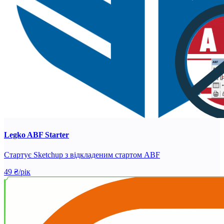
Legko ABF Starter
Стартує Sketchup з відкладеним стартом ABF
49 ₴/рік