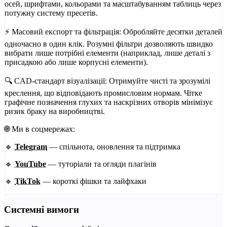
осей, шрифтами, кольорами та масштабуванням таблиць через
потужну систему пресетів.
⚡ Масовий експорт та фільтрація: Обробляйте десятки деталей
одночасно в один клік. Розумні фільтри дозволяють швидко
вибрати лише потрібні елементи (наприклад, лише деталі з
присадкою або лише корпусні елементи).
🔍 CAD-стандарт візуалізації: Отримуйте чисті та зрозумілі
креслення, що відповідають промисловим нормам. Чітке
графічне позначення глухих та наскрізних отворів мінімізує
ризик браку на виробництві.
🌐 Ми в соцмережах:
🔹
Telegram
— спільнота, оновлення та підтримка
🔹
YouTube
— туторіали та огляди плагінів
🔹
TikTok
— короткі фішки та лайфхаки
Системні вимоги