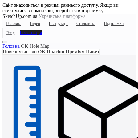
Сайт знаходиться в режимі раннього доступу. Якщо ви
стикнулися з помилкою, зверніться в підтримку.
SketchUp.com.ua
Українська платформа
Головна
Відео
Інструкції
Спільнота
Підтримка
Реєстрація
Вхід
Головна
OK Hole Map
Повернутись до
OK Плагіни Преміум Пакет