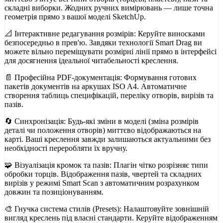
складні виборки. Жодних ручних вимірювань — лише точна
геометрія прямо з вашої моделі SketchUp.
📐 Інтерактивне редагування розмірів: Керуйте виносками
безпосередньо в прев'ю. Завдяки технології Smart Drag ви
можете вільно переміщувати розмірні лінії прямо в інтерфейсі
для досягнення ідеальної читабельності креслення.
📄 Професійна PDF-документація: Формування готових
пакетів документів на аркушах ISO A4. Автоматичне
створення таблиць специфікацій, переліку отворів, вирізів та
пазів.
🔄 Синхронізація: Будь-які зміни в моделі (зміна розмірів
деталі чи положення отворів) миттєво відображаються на
карті. Ваші креслення завжди залишаються актуальними без
необхідності переробляти їх вручну.
🧩 Візуалізація кромок та пазів: Плагін чітко розрізняє типи
обробки торців. Відображення пазів, чвертей та складних
вирізів у режимі Smart Scan з автоматичним розрахунком
довжин та позиціонуванням.
🎨 Гнучка система стилів (Presets): Налаштовуйте зовнішній
вигляд креслень під власні стандарти. Керуйте відображенням