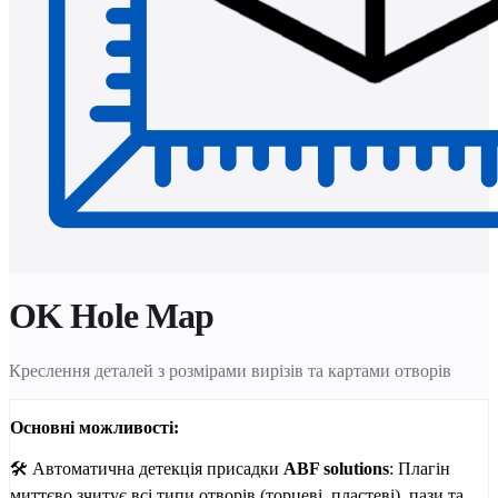
OK Hole Map
Креслення деталей з розмірами вирізів та картами отворів
Основні можливості:
🛠 Автоматична детекція присадки
ABF solutions
: Плагін
миттєво зчитує всі типи отворів (торцеві, пластеві), пази та