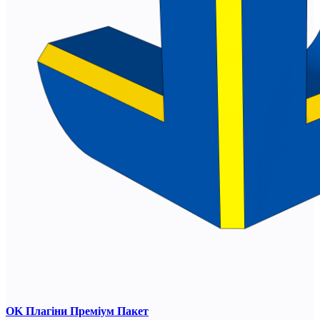
OK Плагіни Преміум Пакет