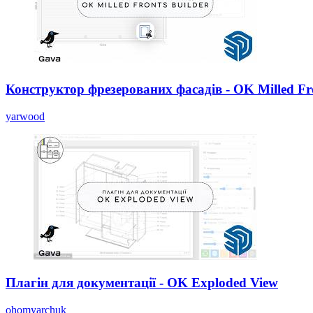
Конструктор фрезерованих фасадів - OK Milled Fro
yarwood
Плагін для документації - OK Exploded View
ohomyarchuk