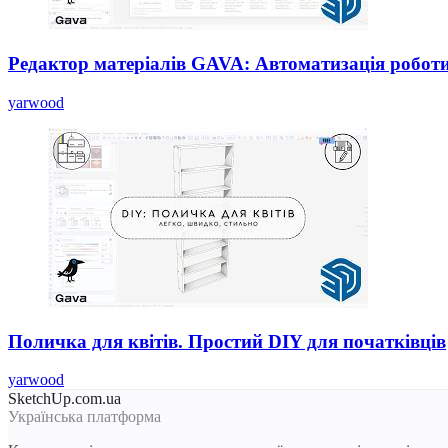
Редактор матеріалів GAVA: Автоматизація робот
yarwood
Поличка для квітів. Простий DIY для початківців
yarwood
SketchUp.com.ua
Українська платформа