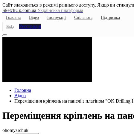
Сайт знаходиться в режимі раннього доступу. Якщо ви стикнули
SketchUp.com.ua
Українська платформа
Головна
Відео
Інструкції
Спільнота
Підтримка
Реєстрація
Вхід
Головна
Відео
Переміщення кріплень на панелі з плагіном "OK Drilling H
Переміщення кріплень на панел
ohomyarchuk